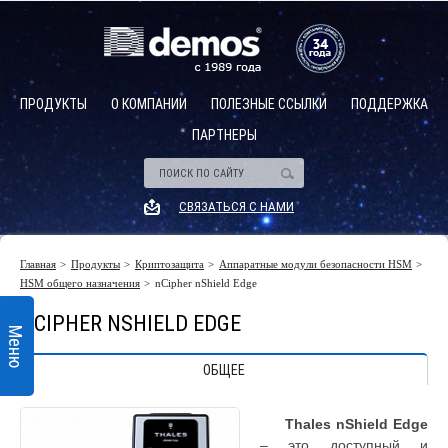
ПРОДУКТЫ
О КОМПАНИИ
ПОЛЕЗНЫЕ ССЫЛКИ
ПОДДЕРЖКА
ПАРТНЕРЫ
Аппаратные модули безопасности (hsm)
Описание
СВЯЗАТЬСЯ С НАМИ
HSM общего назначения
Платежные HSM
Главная
Продукты
Криптозащита
Аппаратные модули безопасности HSM
Описание
Программируемые HSM
HSM общего назначения
nCipher nShield Edge
Управление HSM и группами HSM
NCIPHER NSHIELD EDGE
Меню
Cloud HSM
ОБЩЕЕ
Управление ключевым материалом
Thales nShield Edge
– это доступный и