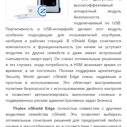
высокоэффективный
аппаратный модуль
безопасности,
подключаемый по USB.
Портативность и USB-интерфейс делают этот модуль
особенно подходящим для пользователей ноутбуков,
нетбуков и рабочих станций. В nShield Edge сочетаются
компактность и функциональность (он ничем не уступает
модулям из других семейств и даже имеет встроенный
считыватель смарт-карт). Он станет оптимальным решением
в тех случаях, когда потребность в HSM возникает время от
времени, а не постоянно. Полная поддержка архитектуры
Security World делает nShield Edge очень надежным и
простым в использовании. Это облегчает выстраивание
политики безопасности с использованием двойного контроля
и позволяет автоматизировать выполнение сложных и
подверженных рискам административных задач бизнеса.
Thales nShield Edge
полностью совместим с другими
моделями семейства nShield. Это позволяет выбирать
оптимальные сочетания решений для предприятий любого
уровня и масштабировать их в соответствии с меняющимися