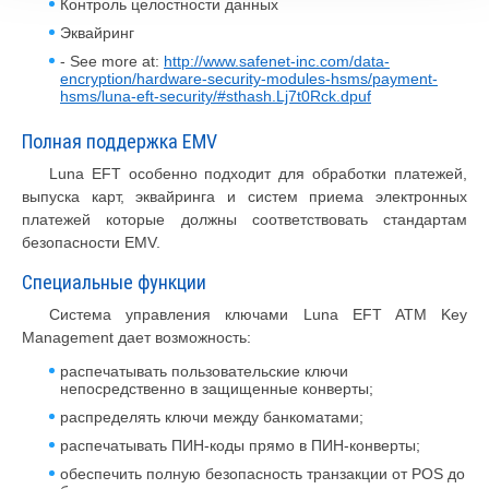
Контроль целостности данных
Эквайринг
- See more at:
http://www.safenet-inc.com/data-
encryption/hardware-security-modules-hsms/payment-
hsms/luna-eft-security/#sthash.Lj7t0Rck.dpuf
Полная поддержка EMV
Luna EFT особенно подходит для обработки платежей,
выпуска карт, эквайринга и систем приема электронных
платежей которые должны соответствовать стандартам
безопасности EMV.
Специальные функции
Система управления ключами Luna EFT ATM Key
Management дает возможность:
распечатывать пользовательские ключи
непосредственно в защищенные конверты;
распределять ключи между банкоматами;
распечатывать ПИН-коды прямо в ПИН-конверты;
обеспечить полную безопасность транзакции от POS до