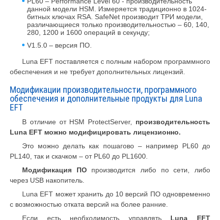
PL60 – Performance Level 60 - производительность
данной модели HSM. Измеряется традиционно в 1024-
битных ключах RSA. SafeNet производит ТРИ модели,
различающиеся только производительностью – 60, 140,
280, 1200 и 1600 операций в секунду;
V1.5.0 – версия ПО.
Luna EFT поставляется с полным набором программного
обеспечения и не требует дополнительных лицензий.
Модификации производительности, программного
обеспечения и дополнительные продукты для Luna
EFT
В отличие от HSM ProtectServer,
производительность
Luna EFT можно модифицировать лицензионно.
Это можно делать как пошагово – например PL60 до
PL140, так и скачком – от PL60 до PL1600.
Модификация ПО
производится либо по сети, либо
через USB накопитель.
Luna EFT может хранить до 10 версий ПО одновременно
с возможностью отката версий на более ранние.
Если есть необходимость управлять
Luna EFT