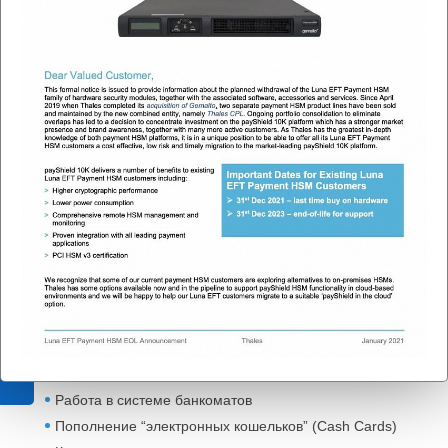
составе платежных систем и
интернет-банкинга.
Luna EFT соответствует
стандарту
FIPS
140-2 Level 3
определяющему требования к физической и логической
защите криптографических ключей, применяемых в
платежных системах.
Luna EFT сертифицирована также по стандарту PCI-
HSM.
Сферы применения:
Процессинг
3-D Secure
Проверка карт
Меню
Производство и персонализация карт
Обработка данных POS терминалов
Работа в системе банкоматов
Пополнение “электронных кошельков” (Cash Cards)