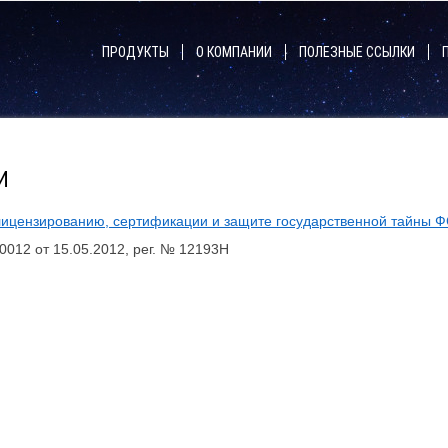
ПРОДУКТЫ
О КОМПАНИИ
ПОЛЕЗНЫЕ ССЫЛКИ
Аппаратные модули безопасности (hsm)
HSM общего назначения
И
Платежные HSM
лицензированию, сертификации и защите государственной тайны Ф
Программируемые HSM
012 от 15.05.2012, рег. № 12193Н
Управление HSM и группами HSM
Cloud HSM
Управление ключевым материалом